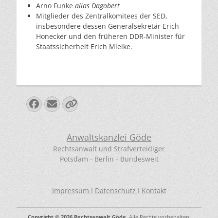
Arno Funke
alias Dagobert
Mitglieder des Zentralkomitees der SED,
insbesondere dessen Generalsekretär Erich
Honecker und den früheren DDR-Minister für
Staatssicherheit Erich Mielke.
Facebook
E-
Verknüpfung
Mail
Anwaltskanzlei Göde
Rechtsanwalt und Strafverteidiger
Potsdam - Berlin - Bundesweit
Impressum I
Datenschutz I
Kontakt
Copyright © 2026
Rechtsanwalt Göde
. Alle Rechte vorbehalten.